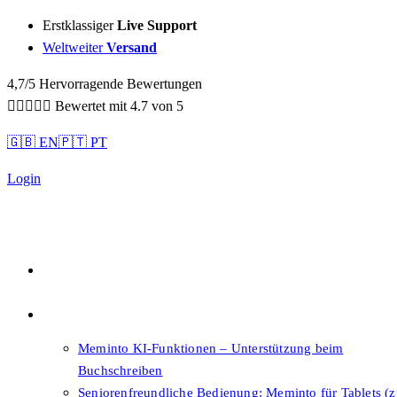
Sidebar-
Erstklassiger
Live Support
Sidebar-
Weltweiter
Versand
Inhalt
4,7/5 Hervorragende Bewertungen





Bewertet mit 4.7 von 5
🇬🇧 EN
🇵🇹 PT
Login
Qualität
Features
Meminto KI-Funktionen – Unterstützung beim
Buchschreiben
Seniorenfreundliche Bedienung: Meminto für Tablets (z