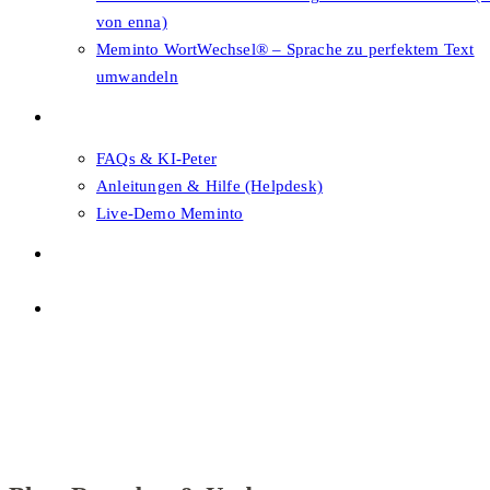
von enna)
Meminto WortWechsel® – Sprache zu perfektem Text
umwandeln
FAQs & Support
FAQs & KI-Peter
Anleitungen & Hilfe (Helpdesk)
Live-Demo Meminto
Shop
Themenwahl
Menü
Schließen
Themenwahl