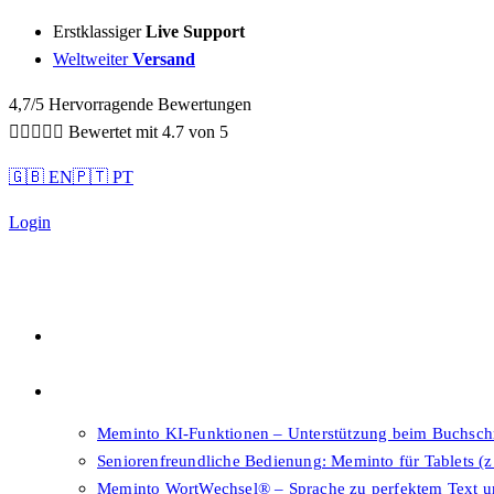
Sidebar-
Erstklassiger
Live Support
Sidebar-
Weltweiter
Versand
Inhalt
4,7/5 Hervorragende Bewertungen





Bewertet mit 4.7 von 5
🇬🇧 EN
🇵🇹 PT
Login
Qualität
Features
Meminto KI-Funktionen – Unterstützung beim Buchsch
Seniorenfreundliche Bedienung: Meminto für Tablets (z
Meminto WortWechsel® – Sprache zu perfektem Text 