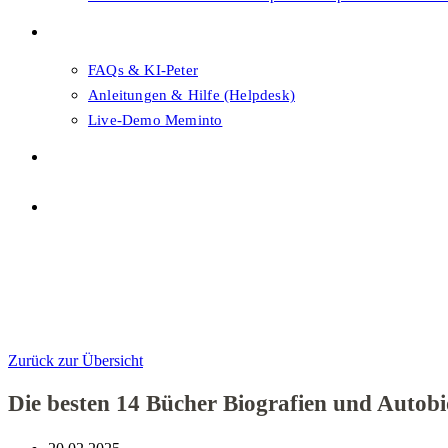
FAQs & Support
FAQs & KI-Peter
Anleitungen & Hilfe (Helpdesk)
Live-Demo Meminto
Shop
Themenwahl
Menü
Schließen
Themenwahl
Zurück zur Übersicht
Die besten 14 Bücher Biografien und Autobi