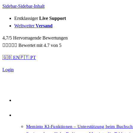
Sidebar-Sidebar-Inhalt
Erstklassiger
Live Support
Weltweiter
Versand
4,7/5 Hervorragende Bewertungen





Bewertet mit 4.7 von 5
🇬🇧 EN
🇵🇹 PT
Login
Qualität
Features
Meminto KI-Funktionen – Unterstützung beim Buchsch