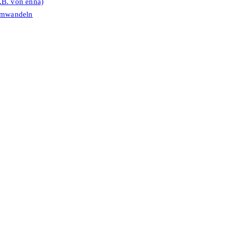
.B. von enna)
umwandeln