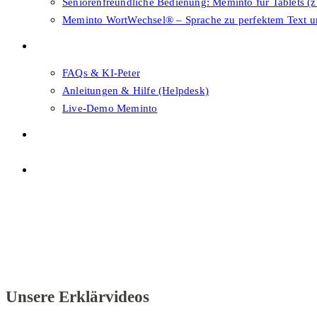
Seniorenfreundliche Bedienung: Meminto für Tablets (z
Meminto WortWechsel® – Sprache zu perfektem Text 
FAQs & Support
FAQs & KI-Peter
Anleitungen & Hilfe (Helpdesk)
Live-Demo Meminto
Shop
Themenwahl
Menü
Schließen
Themenwahl
Unsere Erklärvideos