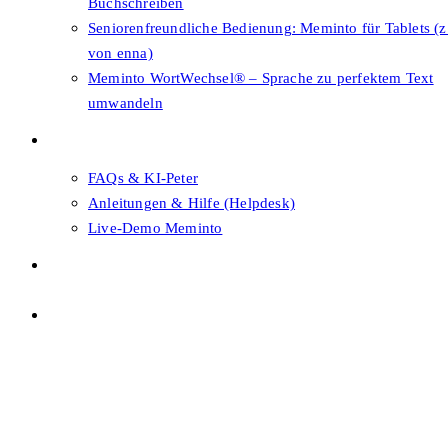
Buchschreiben
Seniorenfreundliche Bedienung: Meminto für Tablets (z
von enna)
Meminto WortWechsel® – Sprache zu perfektem Text
umwandeln
FAQs & Support
FAQs & KI-Peter
Anleitungen & Hilfe (Helpdesk)
Live-Demo Meminto
Shop
Themenwahl
Menü
Schließen
Themenwahl