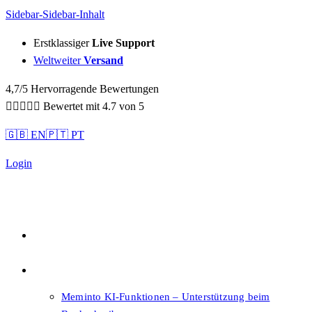
Sidebar-Sidebar-Inhalt
Erstklassiger
Live Support
Weltweiter
Versand
4,7/5 Hervorragende Bewertungen





Bewertet mit 4.7 von 5
🇬🇧 EN
🇵🇹 PT
Login
Qualität
Features
Meminto KI-Funktionen – Unterstützung beim