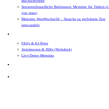
Buchschreiben
Seniorenfreundliche Bedienung: Meminto für Tablets (z
von enna)
Meminto WortWechsel® – Sprache zu perfektem Text
umwandeln
FAQs & Support
FAQs & KI-Peter
Anleitungen & Hilfe (Helpdesk)
Live-Demo Meminto
Shop
Themenwahl
Menü
Schließen
Themenwahl