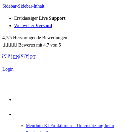
Sidebar-Sidebar-Inhalt
Erstklassiger
Live Support
Weltweiter
Versand
4,7/5 Hervorragende Bewertungen





Bewertet mit 4.7 von 5
🇬🇧 EN
🇵🇹 PT
Login
Qualität
Features
Meminto KI-Funktionen – Unterstützung beim