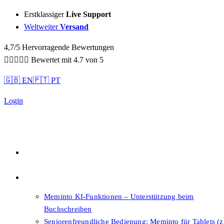
Sidebar-
Erstklassiger
Live Support
Sidebar-
Weltweiter
Versand
Inhalt
4,7/5 Hervorragende Bewertungen





Bewertet mit 4.7 von 5
🇬🇧 EN
🇵🇹 PT
Login
Qualität
Features
Meminto KI-Funktionen – Unterstützung beim
Buchschreiben
Seniorenfreundliche Bedienung: Meminto für Tablets (z