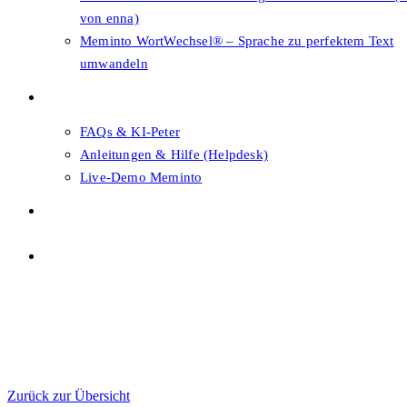
von enna)
Meminto WortWechsel® – Sprache zu perfektem Text
umwandeln
FAQs & Support
FAQs & KI-Peter
Anleitungen & Hilfe (Helpdesk)
Live-Demo Meminto
Shop
Themenwahl
Menü
Schließen
Themenwahl
Zurück zur Übersicht