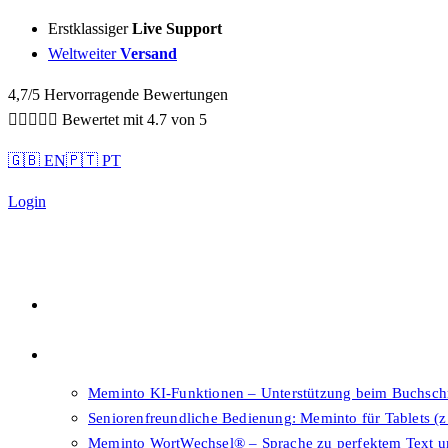
Sidebar-
Erstklassiger
Live Support
Sidebar-
Weltweiter
Versand
Inhalt
4,7/5 Hervorragende Bewertungen





Bewertet mit 4.7 von 5
🇬🇧 EN
🇵🇹 PT
Login
Qualität
Features
Meminto KI-Funktionen – Unterstützung beim Buchsch
Seniorenfreundliche Bedienung: Meminto für Tablets (z
Meminto WortWechsel® – Sprache zu perfektem Text 