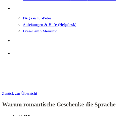
FAQs & Support
FAQs & KI-Peter
Anleitungen & Hilfe (Helpdesk)
Live-Demo Meminto
Shop
Themenwahl
Menü
Schließen
Themenwahl
Zurück zur Übersicht
Warum romantische Geschenke die Sprache 