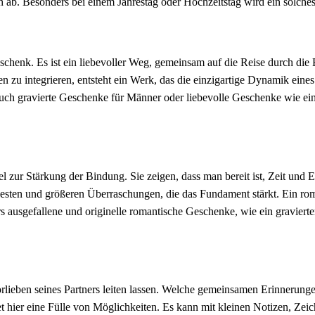
 ab. Besonders bei einem Jahrestag oder Hochzeitstag wird ein solche
chenk. Es ist ein liebevoller Weg, gemeinsam auf die Reise durch die B
zu integrieren, entsteht ein Werk, das die einzigartige Dynamik eines
uch gravierte Geschenke für Männer oder liebevolle Geschenke wie ein
 zur Stärkung der Bindung. Sie zeigen, dass man bereit ist, Zeit und 
 Gesten und größeren Überraschungen, die das Fundament stärkt. Ein ro
 ausgefallene und originelle romantische Geschenke, wie ein gravierte
orlieben seines Partners leiten lassen. Welche gemeinsamen Erinnerunge
t hier eine Fülle von Möglichkeiten. Es kann mit kleinen Notizen, Zei