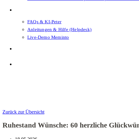
FAQs & Support
FAQs & KI-Peter
Anleitungen & Hilfe (Helpdesk)
Live-Demo Meminto
Shop
Themenwahl
Menü
Schließen
Themenwahl
Zurück zur Übersicht
Ruhestand Wünsche: 60 herzliche Glückwüns