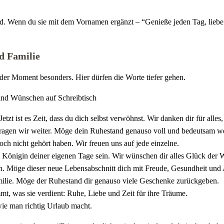
 Wenn du sie mit dem Vornamen ergänzt – “Genieße jeden Tag, liebe An
d Familie
 der Moment besonders. Hier dürfen die Worte tiefer gehen.
zt ist es Zeit, dass du dich selbst verwöhnst. Wir danken dir für alles,
e tragen wir weiter. Möge dein Ruhestand genauso voll und bedeutsam w
 noch nicht gehört haben. Wir freuen uns auf jede einzelne.
du Königin deiner eigenen Tage sein. Wir wünschen dir alles Glück der W
fen. Möge dieser neue Lebensabschnitt dich mit Freude, Gesundheit und 
milie. Möge der Ruhestand dir genauso viele Geschenke zurückgeben.
mt, was sie verdient: Ruhe, Liebe und Zeit für ihre Träume.
 wie man richtig Urlaub macht.