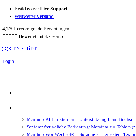
Sidebar-
Erstklassiger
Live Support
Sidebar-
Weltweiter
Versand
Inhalt
4,7/5 Hervorragende Bewertungen





Bewertet mit 4.7 von 5
🇬🇧 EN
🇵🇹 PT
Login
Qualität
Features
Meminto KI-Funktionen – Unterstützung beim Buchsch
Seniorenfreundliche Bedienung: Meminto für Tablets (z
Meminto WortWechsel® – Sprache zu perfektem Text 