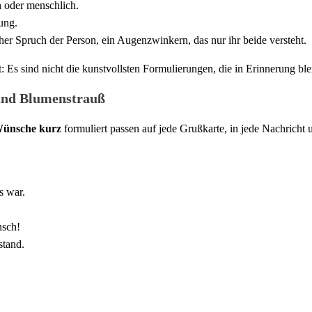
ch oder menschlich.
ung.
er Spruch der Person, ein Augenzwinkern, das nur ihr beide versteht.
s sind nicht die kunstvollsten Formulierungen, die in Erinnerung bleib
und Blumenstrauß
ünsche kurz
formuliert passen auf jede Grußkarte, in jede Nachrich
s war.
nsch!
tand.