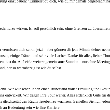
erung einzubauen: “Erinnerst du dich, wie du mir damals beigebracht h
edernd zu wirken. Er soll persönlich sein, ohne Grenzen zu überschreit
r vermissen dich schon jetzt – aber gönnen dir jede Minute deiner neuen
ausen, einige Tränen und sehr viele Lacher. Danke für alles, lieber T
n, bist du. Auf viele weitere gemeinsame Stunden – nur ohne Meeting
nd, der so warmherzig ist wie du selbst.
chenk. Wir wünschen Ihnen einen Ruhestand voller Erfüllung und Gesun
uns entwickelt. Wir tragen Ihre Spur weiter. Alles erdenklich Gute für 
 gleichzeitig den Raum gegeben zu wachsen. Genießen Sie nun jeden 
 an Bedeutung sein wie Ihre Karriere.