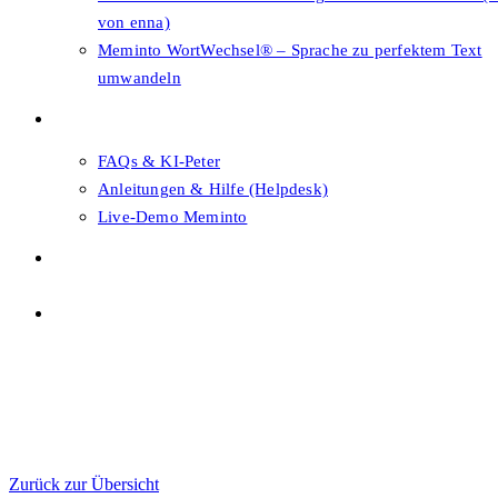
von enna)
Meminto WortWechsel® – Sprache zu perfektem Text
umwandeln
FAQs & Support
FAQs & KI-Peter
Anleitungen & Hilfe (Helpdesk)
Live-Demo Meminto
Shop
Themenwahl
Menü
Schließen
Themenwahl
Zurück zur Übersicht