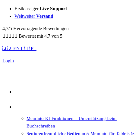
Sidebar-
Erstklassiger
Live Support
Sidebar-
Weltweiter
Versand
Inhalt
4,7/5 Hervorragende Bewertungen





Bewertet mit 4.7 von 5
🇬🇧 EN
🇵🇹 PT
Login
Qualität
Features
Meminto KI-Funktionen – Unterstützung beim
Buchschreiben
Seniorenfreundliche Bedienung: Meminto für Tablets (z