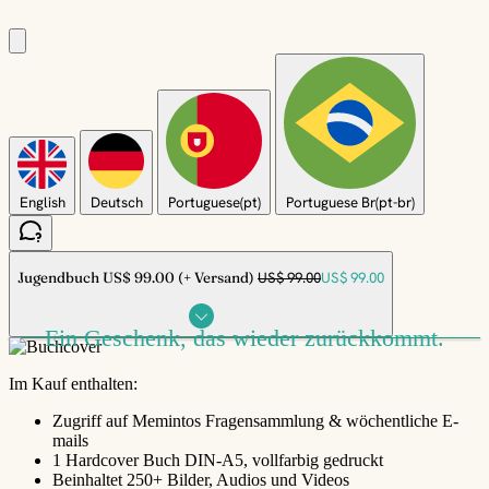
English
Deutsch
Portuguese(pt)
Portuguese Br(pt-br)
Jugend­buch
US$ 99.00 (+ Versand)
US$ 99.00
US$ 99.00
Ein Geschenk, das wieder zurückkommt.
Im Kauf enthalten:
Zugriff auf Memintos Fragensammlung & wöchentliche E-
mails
1 Hardcover Buch DIN-A5, vollfarbig gedruckt
Beinhaltet 250+ Bilder, Audios und Videos